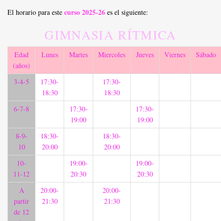
curso 2025-26
El horario para este
es el siguiente:
GIMNASIA RÍTMICA
Edad
Lunes
Martes
Miercoles
Jueves
Viernes
Sábado
(años)
3-4-5
17:30-
17:30-
18:30
18:30
6-7-8
17:30-
17:30-
19:00
19:00
8-9-
18:30-
18:30-
10
20:00
20:00
10-
19:00-
19:00-
11-12
20:30
20:30
A
20:00-
20:00-
partir
21:30
21:30
de 12