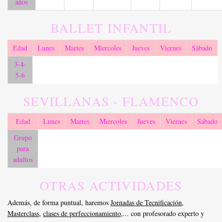
años
BALLET INFANTIL
Edad
Lunes
Martes
Miercoles
Jueves
Viernes
Sábado
3-4-
5-6
SEVILLANAS - FLAMENCO
Edad
Lunes
Martes
Miercoles
Jueves
Viernes
Sábado
Grupo
para
adultos
OTRAS ACTIVIDADES
Además, de forma puntual, haremos
Jornadas de Tecnificación
,
Masterclass
,
clases de perfeccionamiento
,... con profesorado experto y