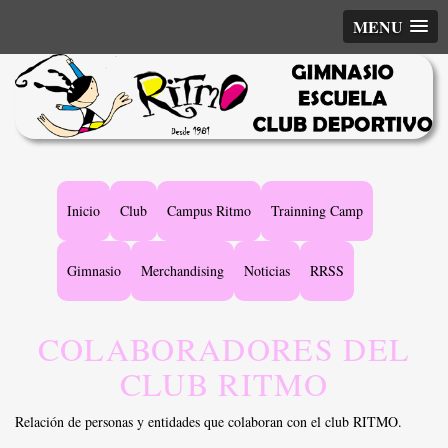
MENU
Main
Inicio
Club
Campus Ritmo
Trainning Camp
navigation
Gimnasio
Merchandising
Noticias
RRSS
COLABORADORES DEL
CLUB RITMO
Relación de personas y entidades que colaboran con el club RITMO.