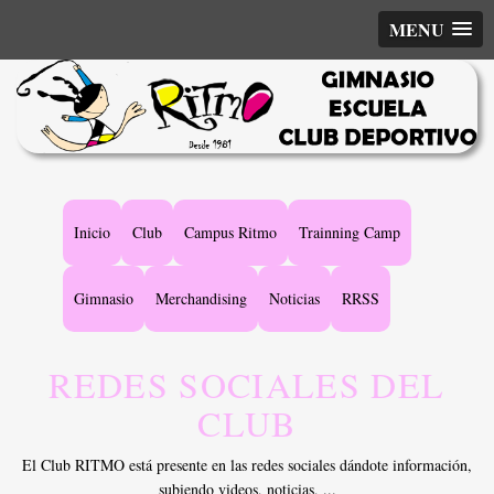
MENU
Main
Inicio
Club
Campus Ritmo
Trainning Camp
navigation
Gimnasio
Merchandising
Noticias
RRSS
REDES SOCIALES DEL
CLUB
El Club RITMO está presente en las redes sociales dándote información,
subiendo videos, noticias, ...