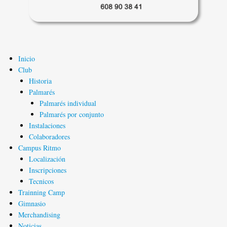
Inicio
Navegación
Club
principal
Historia
Palmarés
Palmarés individual
Palmarés por conjunto
Instalaciones
Colaboradores
Campus Ritmo
Localización
Inscripciones
Tecnicos
Trainning Camp
Gimnasio
Merchandising
Noticias