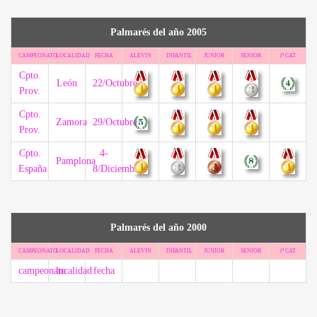
Palmarés del año 2005
CAMPEONATO
LOCALIDAD
FECHA
ALEVIN
INFANTIL
JUNIOR
SENIOR
1ª CAT.
Cpto.
León
22/Octubre
Prov.
Cpto.
Zamora
29/Octubre
Prov.
Cpto.
4-
Pamplona
España
8/Diciembre
Palmarés del año 2000
CAMPEONATO
LOCALIDAD
FECHA
ALEVIN
INFANTIL
JUNIOR
SENIOR
1ª CAT.
campeonato
localidad
fecha