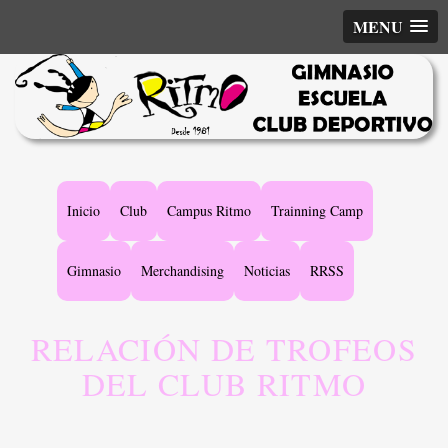
MENU
Main
Inicio
Club
Campus Ritmo
Trainning Camp
navigation
Gimnasio
Merchandising
Noticias
RRSS
RELACIÓN DE TROFEOS
DEL CLUB RITMO