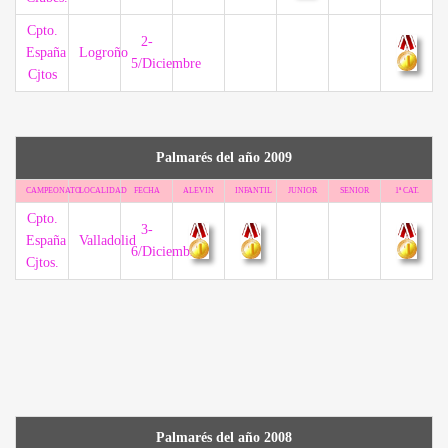
Cpto.
2-
España
Logroño
5/Diciembre
Cjtos
Palmarés del año 2009
CAMPEONATO
LOCALIDAD
FECHA
ALEVIN
INFANTIL
JUNIOR
SENIOR
1ª CAT.
Cpto.
3-
España
Valladolid
6/Diciembre
Cjtos.
Palmarés del año 2008