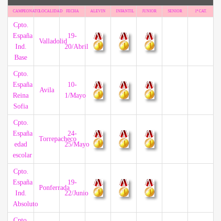
CAMPEONATO
LOCALIDAD
FECHA
ALEVIN
INFANTIL
JUNIOR
SENIOR
1ª CAT.
Cpto.
España
19-
Valladolid
Ind.
20/Abril
Base
Cpto.
España
10-
Avila
Reina
1/Mayo
Sofia
Cpto.
España
24-
Torrepacheco
edad
25/Mayo
escolar
Cpto.
España
19-
Ponferrada
Ind.
22/Junio
Absoluto
Cpto.