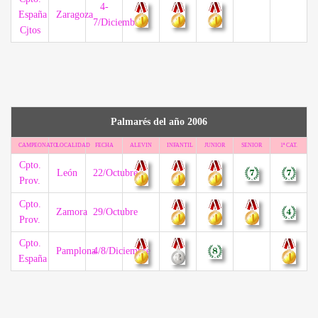
4-
España
Zaragoza
7/Diciembre
Cjtos
Palmarés del año 2006
CAMPEONATO
LOCALIDAD
FECHA
ALEVIN
INFANTIL
JUNIOR
SENIOR
1ª CAT.
Cpto.
León
22/Octubre
Prov.
Cpto.
Zamora
29/Octubre
Prov.
Cpto.
Pamplona
4/8/Diciembre
España