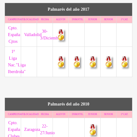
Palmarés del año 2017
CAMPEONATO
LOCALIDAD
FECHA
ALEVIN
INFANTIL
JUNIOR
SENIOR
1ª CAT.
Cpto.
30-
España
Valladolid
3/Diciembre
Cjtos
1ª
Liga
Nac."Liga
Iberdrola"
Palmarés del año 2010
CAMPEONATO
LOCALIDAD
FECHA
ALEVIN
INFANTIL
JUNIOR
SENIOR
1ª CAT.
Cpto.
22-
España
Zaragoza
27/Junio
Clubes.