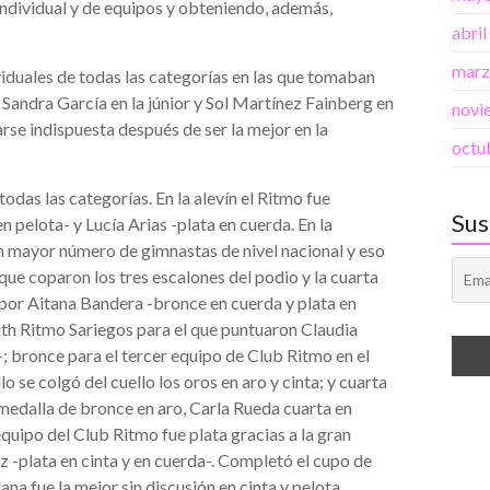
 individual y de equipos y obteniendo, además,
abri
marz
viduales de todas las categorías en las que tomaban
, Sandra García en la júnior y Sol Martínez Fainberg en
novi
rse indispuesta después de ser la mejor en la
octu
das las categorías. En la alevín el Ritmo fue
Sus
 pelota- y Lucía Arias -plata en cuerda. En la
 un mayor número de gimnastas de nivel nacional y eso
que coparon los tres escalones del podio y la cuarta
por Aitana Bandera -bronce en cuerda y plata en
Ruth Ritmo Sariegos para el que puntuaron Claudia
-; bronce para el tercer equipo de Club Ritmo en el
 se colgó del cuello los oros en aro y cinta; y cuarta
 medalla de bronce en aro, Carla Rueda cuarta en
 equipo del Club Ritmo fue plata gracias a la gran
 -plata en cinta y en cuerda-. Completó el cupo de
na fue la mejor sin discusión en cinta y pelota.