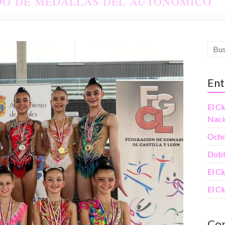
DO DE MEDALLAS DEL AUTONÓMICO
Ent
El Cl
Naci
Ocho
Doble
El C
El Cl
Com