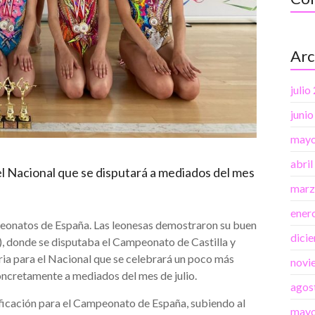
Arc
julio
juni
mayo
abri
el Nacional que se disputará a mediados del mes
marz
ener
mpeonatos de España. Las leonesas demostraron su buen
dici
), donde se disputaba el Campeonato de Castilla y
toria para el Nacional que se celebrará un poco más
novi
concretamente a mediados del mes de julio.
agos
ificación para el Campeonato de España, subiendo al
mayo