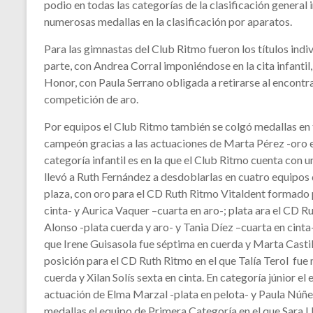
podio en todas las categorías de la clasificación general
numerosas medallas en la clasificación por aparatos.
Para las gimnastas del Club Ritmo fueron los títulos indi
parte, con Andrea Corral imponiéndose en la cita infantil
Honor, con Paula Serrano obligada a retirarse al encontra
competición de aro.
Por equipos el Club Ritmo también se colgó medallas en to
campeón gracias a las actuaciones de Marta Pérez -oro en
categoría infantil es en la que el Club Ritmo cuenta con
llevó a Ruth Fernández a desdoblarlas en cuatro equipos 
plaza, con oro para el CD Ruth Ritmo Vitaldent formado 
cinta- y Aurica Vaquer –cuarta en aro-; plata ara el CD 
Alonso -plata cuerda y aro- y Tania Díez –cuarta en cinta
que Irene Guisasola fue séptima en cuerda y Marta Castillo
posición para el CD Ruth Ritmo en el que Talía Terol fue
cuerda y Xilan Solís sexta en cinta. En categoría júnior el
actuación de Elma Marzal -plata en pelota- y Paula Núñez
medallas el equipo de Primera Categoría en el que Sara Lla